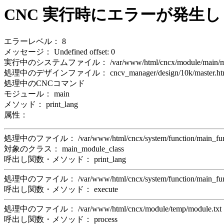
CNC 実行時にエラーが発生
エラーレベル： 8
メッセージ： Undefined offset: 0
実行中のシステムファイル： /var/www/html/cncx/module/main/mo
処理中のデザインファイル： cncv_manager/design/10k/master.ht
処理中のCNCコマンド
モジュール： main
メソッド： print_lang
属性：
処理中のファイル： /var/www/html/cncx/system/function/main_f
対象のクラス： main_module_class
呼出し関数・メソッド： print_lang
処理中のファイル： /var/www/html/cncx/system/function/main_f
呼出し関数・メソッド： execute
処理中のファイル： /var/www/html/cncx/module/temp/module.t
呼出し関数・メソッド： process